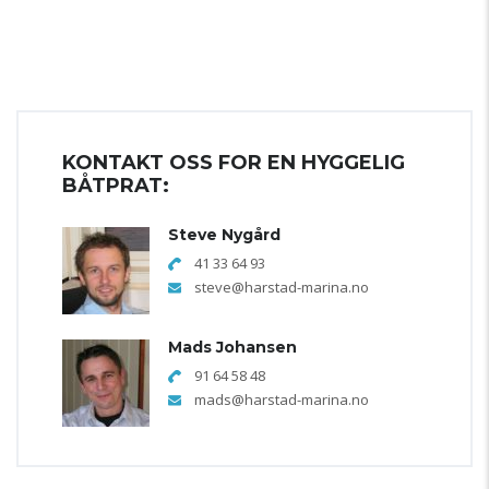
KONTAKT OSS FOR EN HYGGELIG
BÅTPRAT:
Steve Nygård
41 33 64 93
steve@harstad-marina.no
Mads Johansen
91 64 58 48
mads@harstad-marina.no