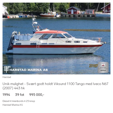
Harstad
Unik mulighet - Svært godt holdt Viksund 1100 Tango med Iveco N67
(2007) 443 hk
1994
39 fot
995 000,-
Diesel • Innenbords • 25 knop
Harstad Marina AS