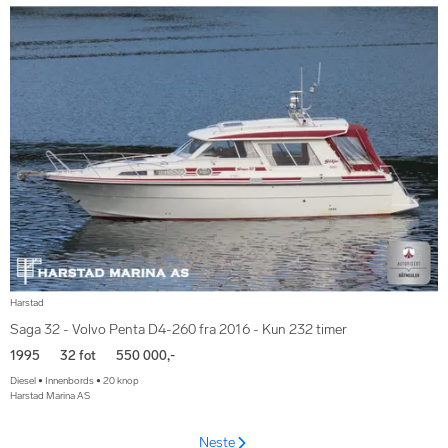
Harstad
Saga 32 - Volvo Penta D4-260 fra 2016 - Kun 232 timer
1995
32 fot
550 000,-
Diesel • Innenbords • 20 knop
Harstad Marina AS
Neste